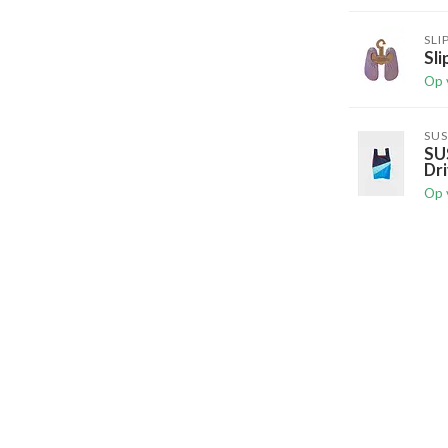
SLI
Sli
Op 
SUS
SU
Dri
Op 