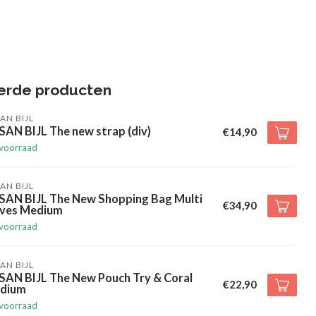
erde producten
AN BIJL
AN BIJL The new strap (div)
€14,90
voorraad
AN BIJL
SAN BIJL The New Shopping Bag Multi
€34,90
ives Medium
voorraad
AN BIJL
SAN BIJL The New Pouch Try & Coral
€22,90
dium
voorraad