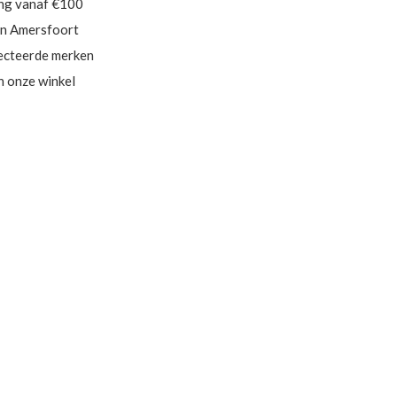
ing vanaf €100
in Amersfoort
ecteerde merken
in onze winkel