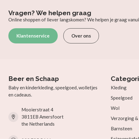
Vragen? We helpen graag
Online shoppen of liever langskomen? We helpen je graag vanui
Klantenservice
Over ons
Beer en Schaap
Categor
Baby en kinderkleding, speelgoed, wolletjes
Kleding
en cadeaus.
Speelgoed
Wol
Mooierstraat 4
3811EB Amersfoort
Verzorging 
the Netherlands
Barnsteen
Seizoenstafel