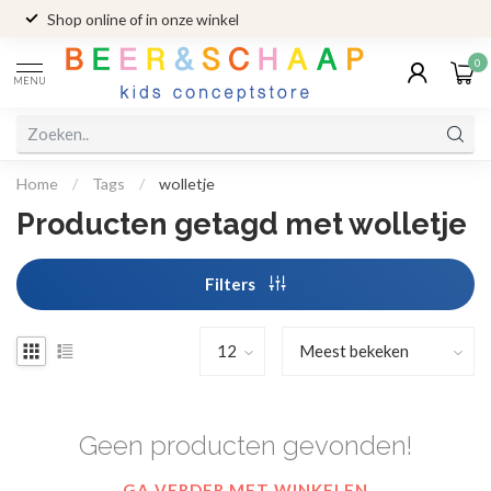
Shop online of in onze winkel
0
MENU
Home
/
Tags
/
wolletje
Producten getagd met wolletje
Filters
Geen producten gevonden!
GA VERDER MET WINKELEN