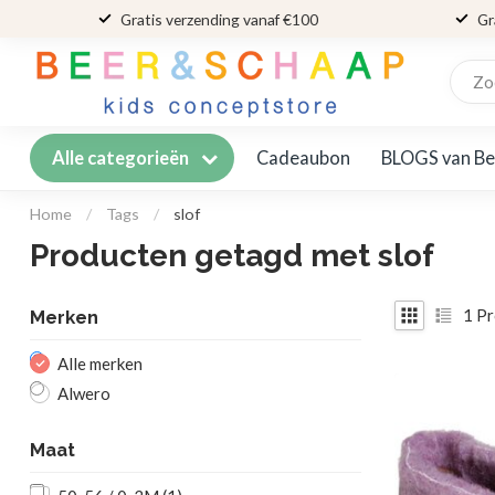
Gratis verzending vanaf €100
Gr
Cadeaubon
BLOGS van Be
Alle categorieën
Home
/
Tags
/
slof
Producten getagd met slof
1
Pr
Merken
Alle merken
Alwero
Maat