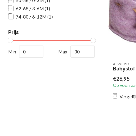
50-56 / 0-3M
(1)
62-68 / 3-6M
(1)
74-80 / 6-12M
(1)
Prijs
Min
Max
ALWERO
Babyslof 
€26,95
Op voorraa
Vergelij