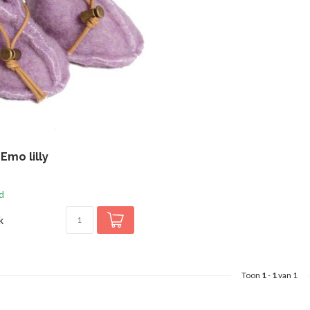
Emo lilly
d
k
Toon
1
-
1
van 1