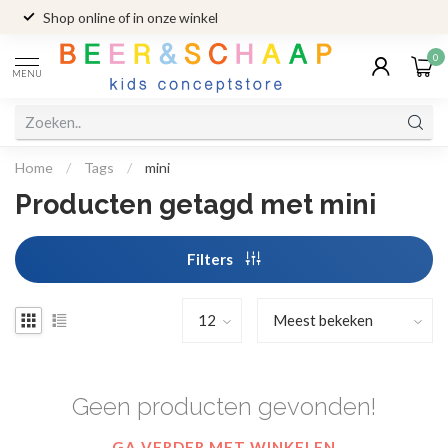
Shop online of in onze winkel
0
MENU
Home
/
Tags
/
mini
Producten getagd met mini
Filters
Geen producten gevonden!
GA VERDER MET WINKELEN