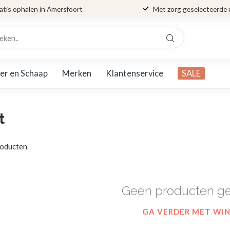
atis ophalen in Amersfoort
Met zorg geselecteerde
er en Schaap
Merken
Klantenservice
SALE
t
oducten
Geen producten g
GA VERDER MET WI