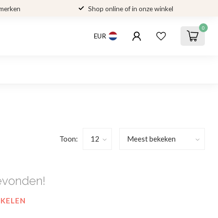
 merken
Shop online of in onze winkel
0
EUR
Toon:
evonden!
NKELEN