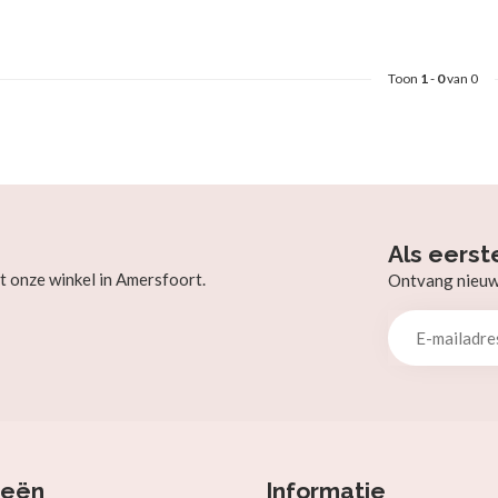
Toon
1
-
0
van 0
Als eerst
t onze winkel in Amersfoort.
Ontvang nieuw b
ieën
Informatie