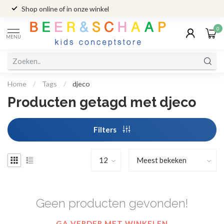
Shop online of in onze winkel
0
MENU
Home
/
Tags
/
djeco
Producten getagd met djeco
Filters
Geen producten gevonden!
GA VERDER MET WINKELEN