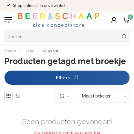
Shop online of in onze winkel
0
MENU
Home
/
Tags
/
broekje
Producten getagd met broekje
Filters
Geen producten gevonden!
GA VERDER MET WINKELEN