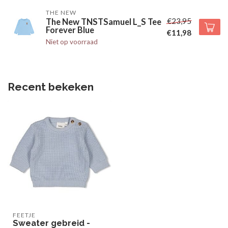
THE NEW
€23,95
The New TNSTSamuel L_S Tee
Forever Blue
€11,98
Niet op voorraad
Recent bekeken
FEETJE
Sweater gebreid -