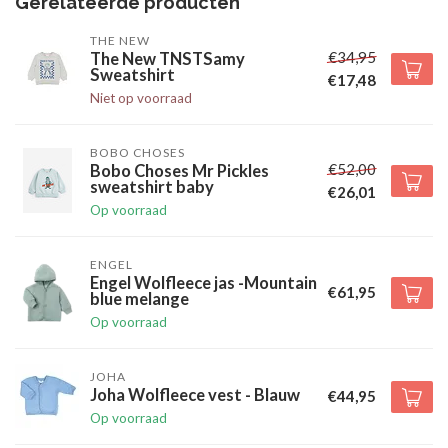
Gerelateerde producten
THE NEW
€34,95
The New TNSTSamy
Sweatshirt
€17,48
Niet op voorraad
BOBO CHOSES
€52,00
Bobo Choses Mr Pickles
sweatshirt baby
€26,01
Op voorraad
ENGEL
Engel Wolfleece jas -Mountain
€61,95
blue melange
Op voorraad
JOHA
Joha Wolfleece vest - Blauw
€44,95
Op voorraad