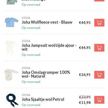
Op voorraad
JOHA
Joha Wolfleece vest - Blauw
€44,95
Op voorraad
JOHA
Joha Jumpsuit wol/zijde ajour -
€44,95
wit
Op voorraad
JOHA
Joha Omslagromper 100%
€26,95
wol - Naturel
Op voorraad
JOHA
€23,95
Joha Sjaaltje wol Petrol
€11,98
Op voorraad