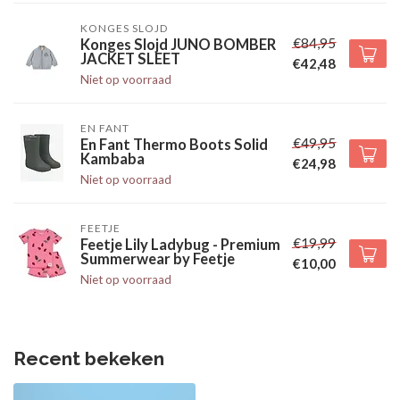
KONGES SLOJD
€84,95
Konges Slojd JUNO BOMBER
JACKET SLEET
€42,48
Niet op voorraad
EN FANT
€49,95
En Fant Thermo Boots Solid
Kambaba
€24,98
Niet op voorraad
FEETJE
€19,99
Feetje Lily Ladybug - Premium
Summerwear by Feetje
€10,00
Niet op voorraad
Recent bekeken