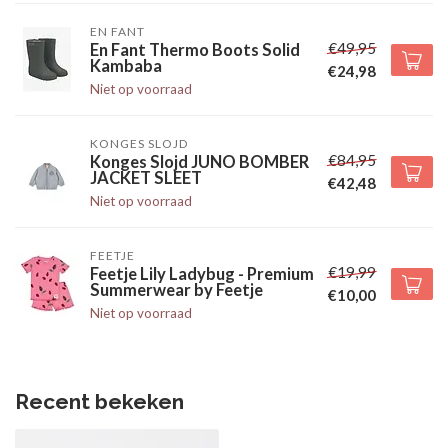
EN FANT
€49,95
En Fant Thermo Boots Solid
Kambaba
€24,98
Niet op voorraad
KONGES SLOJD
€84,95
Konges Slojd JUNO BOMBER
JACKET SLEET
€42,48
Niet op voorraad
FEETJE
€19,99
Feetje Lily Ladybug - Premium
Summerwear by Feetje
€10,00
Niet op voorraad
Recent bekeken