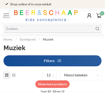
Shop online of in onze winkel
0
MENU
Home
/
Speelgoed
/
Muziek
Muziek
Filters
Show more products
Toon
13
-
13
van 13