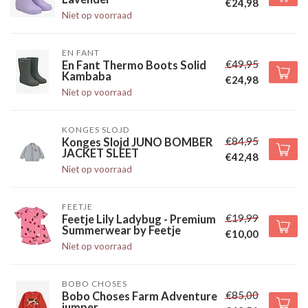
€24,98
Niet op voorraad
EN FANT
€49,95
En Fant Thermo Boots Solid
Kambaba
€24,98
Niet op voorraad
KONGES SLOJD
€84,95
Konges Slojd JUNO BOMBER
JACKET SLEET
€42,48
Niet op voorraad
FEETJE
€19,99
Feetje Lily Ladybug - Premium
Summerwear by Feetje
€10,00
Niet op voorraad
BOBO CHOSES
€85,00
Bobo Choses Farm Adventure
jumper