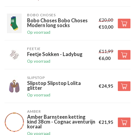
BOBO CHOSES
€20,00
Bobo Choses Bobo Choses
Modern long socks
€10,00
Op voorraad
FEETJE
€11,99
Feetje Sokken - Ladybug
€6,00
Op voorraad
SLIPSTOP
Slipstop Slipstop Lolita
€24,95
glitter
Op voorraad
AMBER
Amber Barnsteen ketting
kind 38cm - Cognac aventurijn
€21,95
koraal
Op voorraad