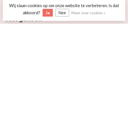
info@beerenschaap.nl
Wij slaan cookies op om onze website te verbeteren. Is dat
akkoord?
Ja
Nee
Meer over cookies »
Categorieën
Informatie
Mijn account
€