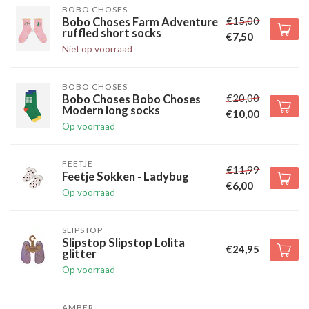
BOBO CHOSES
€15,00
Bobo Choses Farm Adventure
ruffled short socks
€7,50
Niet op voorraad
BOBO CHOSES
€20,00
Bobo Choses Bobo Choses
Modern long socks
€10,00
Op voorraad
FEETJE
€11,99
Feetje Sokken - Ladybug
€6,00
Op voorraad
SLIPSTOP
Slipstop Slipstop Lolita
€24,95
glitter
Op voorraad
AMBER