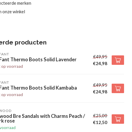
ecteerde merken
in onze winkel
erde producten
FANT
€49,95
 Fant Thermo Boots Solid Lavender
€24,98
t op voorraad
FANT
€49,95
 Fant Thermo Boots Solid Kambaba
€24,98
t op voorraad
EWOOD
€25,00
wood Bre Sandals with Charms Peach /
rk rose
€12,50
voorraad