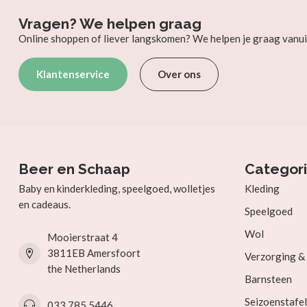
Vragen? We helpen graag
Online shoppen of liever langskomen? We helpen je graag vanui
Klantenservice
Over ons
Beer en Schaap
Categor
Baby en kinderkleding, speelgoed, wolletjes
Kleding
en cadeaus.
Speelgoed
Wol
Mooierstraat 4
3811EB Amersfoort
Verzorging 
the Netherlands
Barnsteen
Seizoenstafel
033 785 5446