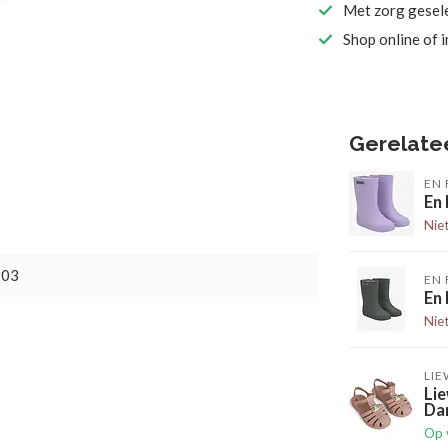
Met zorg gesel
Shop online of 
Gerelate
EN 
En
Nie
203
EN 
En
Nie
LI
Lie
Da
Op 