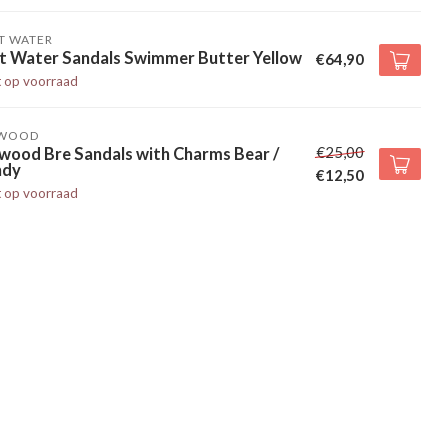
T WATER
lt Water Sandals Swimmer Butter Yellow
€64,90
t op voorraad
EWOOD
€25,00
wood Bre Sandals with Charms Bear /
ndy
€12,50
t op voorraad