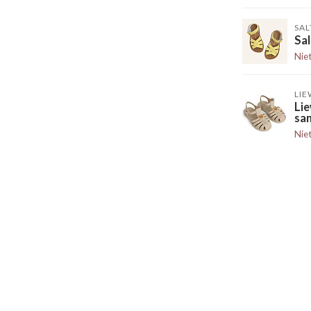
SAL
Sa
Nie
LI
Lie
sa
Nie