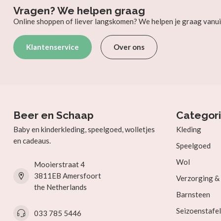
Vragen? We helpen graag
Online shoppen of liever langskomen? We helpen je graag vanui
Klantenservice
Over ons
Beer en Schaap
Categor
Baby en kinderkleding, speelgoed, wolletjes
Kleding
en cadeaus.
Speelgoed
Wol
Mooierstraat 4
3811EB Amersfoort
Verzorging 
the Netherlands
Barnsteen
Seizoenstafel
033 785 5446