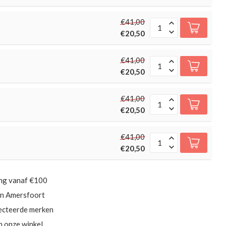
€41,00
€20,50
€41,00
€20,50
€41,00
€20,50
€41,00
€20,50
ing vanaf €100
in Amersfoort
ecteerde merken
in onze winkel