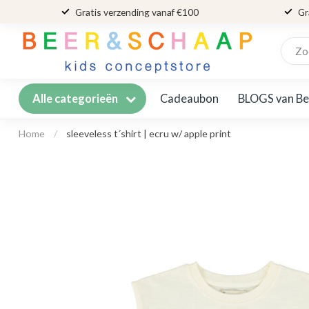
Gratis verzending vanaf €100
Gr
Cadeaubon
BLOGS van Be
Alle categorieën
Home
/
sleeveless t´shirt | ecru w/ apple print