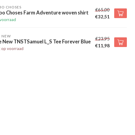
BO CHOSES
€65,00
bo Choses Farm Adventure woven shirt
€32,51
voorraad
E NEW
€23,95
e New TNSTSamuel L_S Tee Forever Blue
€11,98
t op voorraad