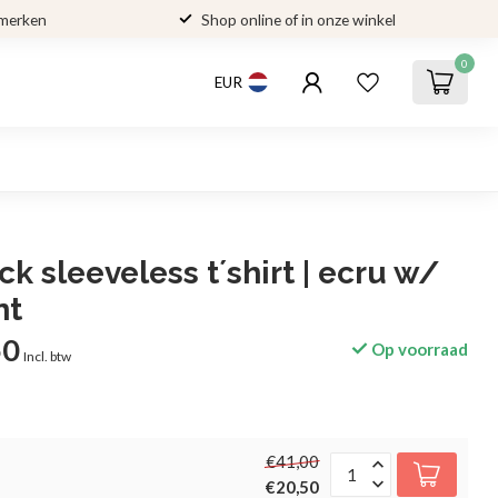
 merken
Shop online of in onze winkel
0
EUR
ck sleeveless t´shirt | ecru w/
nt
50
Op voorraad
Incl. btw
€41,00
€20,50