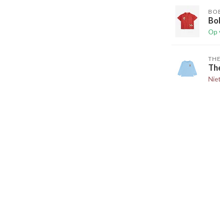
BO
Bo
Op 
TH
Th
Nie