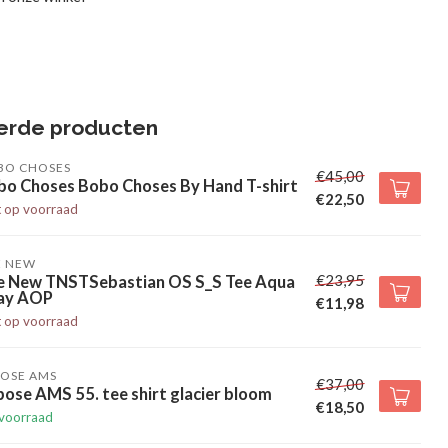
erde producten
BO CHOSES
€45,00
bo Choses Bobo Choses By Hand T-shirt
€22,50
t op voorraad
E NEW
€23,95
e New TNSTSebastian OS S_S Tee Aqua
ay AOP
€11,98
t op voorraad
POSE AMS
€37,00
ose AMS 55. tee shirt glacier bloom
€18,50
voorraad