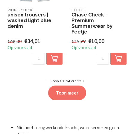
PIUPIUCHICK
FEETJE
unisex trousers |
Chase Check -
washed light blue
Premium
denim
Summerwear by
Feetje
€34,01
€10,00
€68,00
€19,99
Op voorraad
Op voorraad
Toon
13
-
24
van 250
Toon meer
Niet met terugwerkende kracht, we reserveren geen