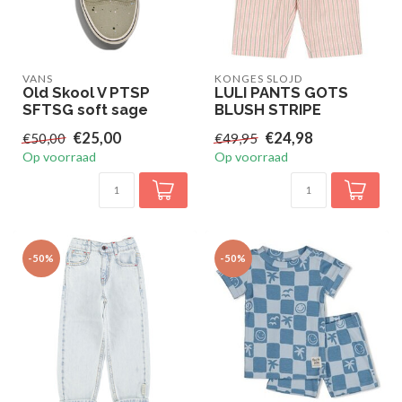
VANS
KONGES SLOJD
Old Skool V PTSP
LULI PANTS GOTS
SFTSG soft sage
BLUSH STRIPE
€25,00
€24,98
€50,00
€49,95
Op voorraad
Op voorraad
-50%
-50%