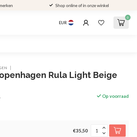
 merken
Shop online of in onze winkel
0
EUR
GEN
openhagen Rula Light Beige
Op voorraad
w
€35,50