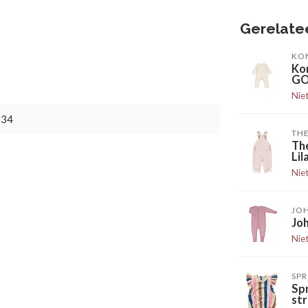
Gerelate
KO
Ko
GO
Nie
234
TH
Th
Li
Nie
JO
Jo
Nie
SPR
Spr
str