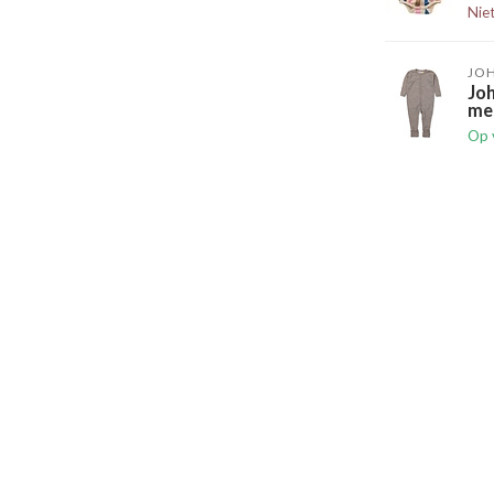
Nie
JO
Jo
me
Op 