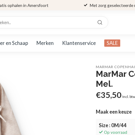
atis ophalen in Amersfoort
Met zorg geselecteerde
er en Schaap
Merken
Klantenservice
SALE
MARMAR COPENHA
MarMar C
Mel.
€35,50
Incl. bt
Maak een keuze
Size : 0M/44
Op voorraad