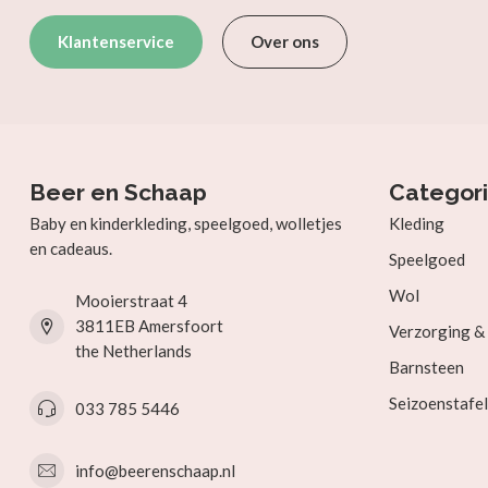
Klantenservice
Over ons
Beer en Schaap
Categor
Baby en kinderkleding, speelgoed, wolletjes
Kleding
en cadeaus.
Speelgoed
Wol
Mooierstraat 4
3811EB Amersfoort
Verzorging 
the Netherlands
Barnsteen
Seizoenstafel
033 785 5446
info@beerenschaap.nl