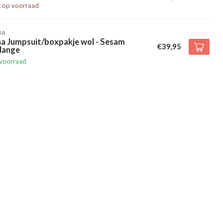
t op voorraad
HA
ha Jumpsuit/boxpakje wol - Sesam
€39,95
lange
voorraad