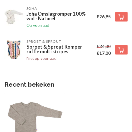
JOHA
Joha Omslagromper 100%
€26,95
wol - Naturel
Op voorraad
SPROET & SPROUT
€34,00
Sproet & Sprout Romper
ruffle multi stripes
€17,00
Niet op voorraad
Recent bekeken