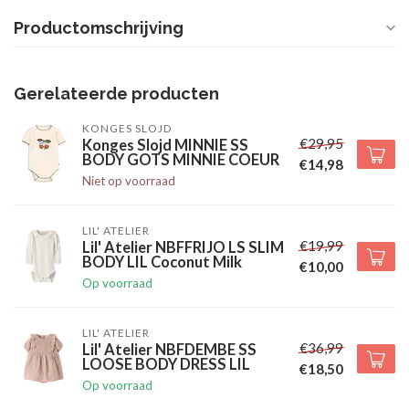
Productomschrijving
Gerelateerde producten
KONGES SLOJD
€29,95
Konges Slojd MINNIE SS
BODY GOTS MINNIE COEUR
€14,98
Niet op voorraad
LIL' ATELIER
€19,99
Lil' Atelier NBFFRIJO LS SLIM
BODY LIL Coconut Milk
€10,00
Op voorraad
LIL' ATELIER
€36,99
Lil' Atelier NBFDEMBE SS
LOOSE BODY DRESS LIL
€18,50
Op voorraad