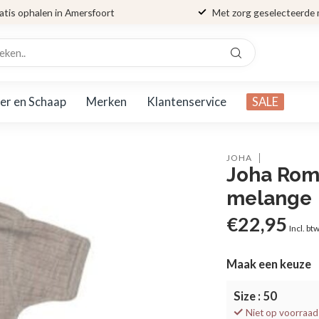
atis ophalen in Amersfoort
Met zorg geselecteerde
er en Schaap
Merken
Klantenservice
SALE
JOHA
Joha Rom
melange
€22,95
Incl. bt
Maak een keuze
Size : 50
Niet op voorraad