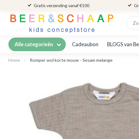
Gratis verzending vanaf €100
Gr
Cadeaubon
BLOGS van Be
Alle categorieën
Home
/
Romper wol korte mouw - Sesam melange