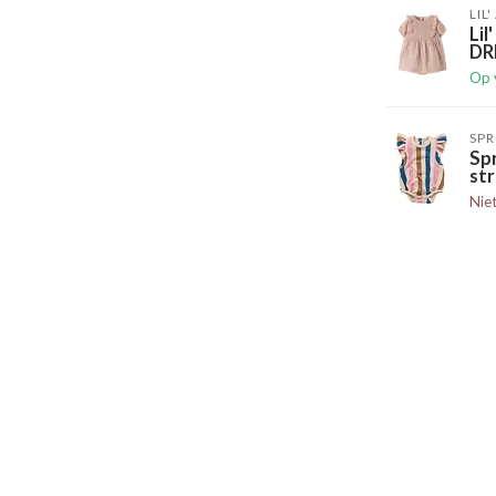
LIL
Li
DR
Op 
SPR
Spr
str
Nie