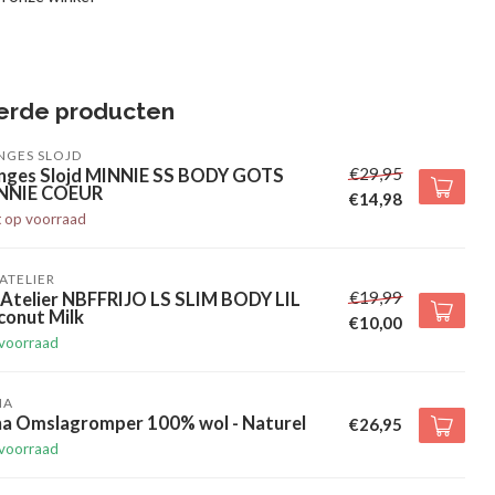
erde producten
NGES SLOJD
€29,95
nges Slojd MINNIE SS BODY GOTS
NNIE COEUR
€14,98
t op voorraad
' ATELIER
€19,99
' Atelier NBFFRIJO LS SLIM BODY LIL
conut Milk
€10,00
voorraad
HA
ha Omslagromper 100% wol - Naturel
€26,95
voorraad