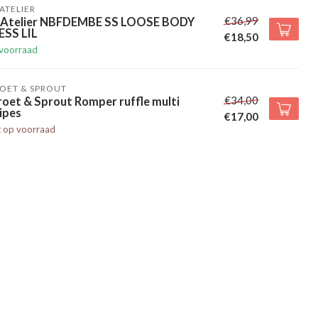
' ATELIER
€36,99
l' Atelier NBFDEMBE SS LOOSE BODY
ESS LIL
€18,50
voorraad
OET & SPROUT
€34,00
oet & Sprout Romper ruffle multi
ipes
€17,00
t op voorraad