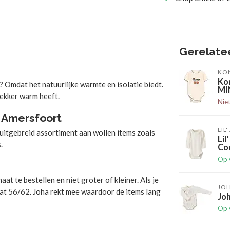
Gerelate
KO
Ko
Omdat het natuurlijke warmte en isolatie biedt.
MI
lekker warm heeft.
Nie
n Amersfoort
LIL
uitgebreid assortiment aan wollen items zoals
Lil
.
Co
Op 
at te bestellen en niet groter of kleiner. Als je
JO
aat 56/62. Joha rekt mee waardoor de items lang
Jo
Op 