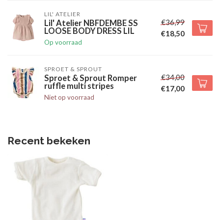
LIL' ATELIER
€36,99
Lil' Atelier NBFDEMBE SS
LOOSE BODY DRESS LIL
€18,50
Op voorraad
SPROET & SPROUT
€34,00
Sproet & Sprout Romper
ruffle multi stripes
€17,00
Niet op voorraad
Recent bekeken