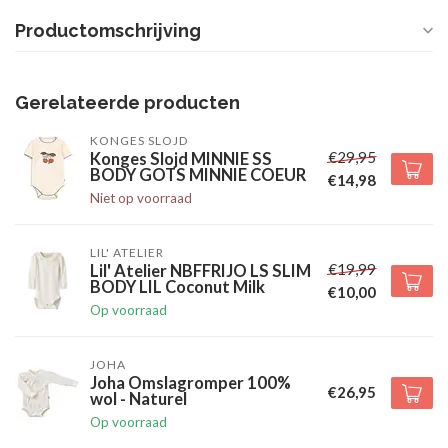
Productomschrijving
Gerelateerde producten
KONGES SLOJD
€29,95
Konges Slojd MINNIE SS
BODY GOTS MINNIE COEUR
€14,98
Niet op voorraad
LIL' ATELIER
€19,99
Lil' Atelier NBFFRIJO LS SLIM
BODY LIL Coconut Milk
€10,00
Op voorraad
JOHA
Joha Omslagromper 100%
€26,95
wol - Naturel
Op voorraad