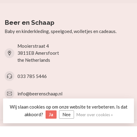
Beer en Schaap
Baby en kinderkleding, speelgoed, wolletjes en cadeaus.
Mooierstraat 4
3811EB Amersfoort
the Netherlands
033 785 5446
info@beerenschaap.nl
Wij slaan cookies op om onze website te verbeteren. Is dat
Categorieën
akkoord?
Ja
Nee
Meer over cookies »
Informatie