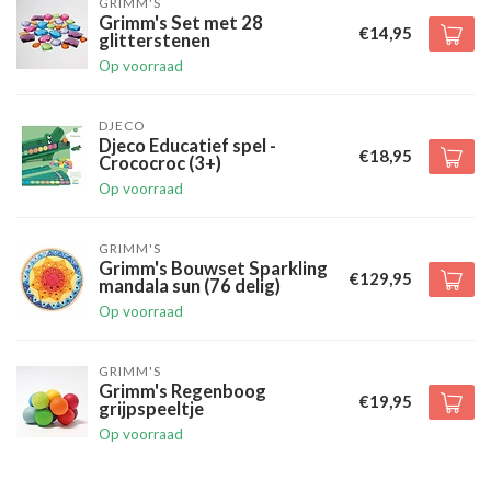
GRIMM'S
Grimm's Set met 28
€14,95
glitterstenen
Op voorraad
DJECO
Djeco Educatief spel -
€18,95
Crococroc (3+)
Op voorraad
GRIMM'S
Grimm's Bouwset Sparkling
€129,95
mandala sun (76 delig)
Op voorraad
GRIMM'S
Grimm's Regenboog
€19,95
grijpspeeltje
Op voorraad