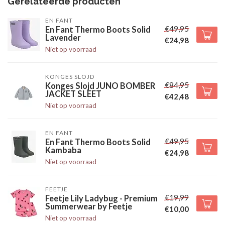
Gerelateerde producten
EN FANT
€49,95
En Fant Thermo Boots Solid
Lavender
€24,98
Niet op voorraad
KONGES SLOJD
€84,95
Konges Slojd JUNO BOMBER
JACKET SLEET
€42,48
Niet op voorraad
EN FANT
€49,95
En Fant Thermo Boots Solid
Kambaba
€24,98
Niet op voorraad
FEETJE
€19,99
Feetje Lily Ladybug - Premium
Summerwear by Feetje
€10,00
Niet op voorraad