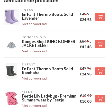
Gerelateerde producten
EN FANT
€49,95
En Fant Thermo Boots Solid
Lavender
€24,98
Niet op voorraad
KONGES SLOJD
€84,95
Konges Slojd JUNO BOMBER
JACKET SLEET
€42,48
Niet op voorraad
EN FANT
€49,95
En Fant Thermo Boots Solid
Kambaba
€24,98
Niet op voorraad
FEETJE
€19,99
Feetje Lily Ladybug - Premium
Summerwear by Feetje
€10,00
Niet op voorraad