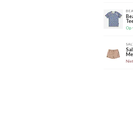
BEA
Be
Te
Op 
SAL
Sal
Me
Nie