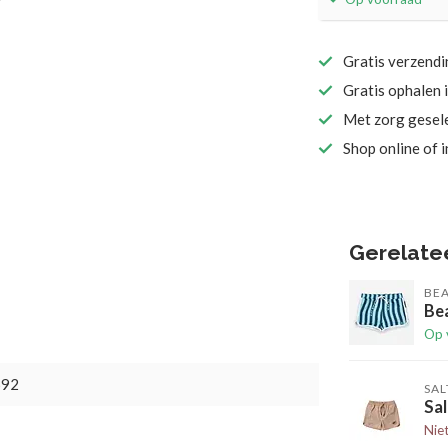
Gratis verzend
Gratis ophalen 
Met zorg gesel
Shop online of 
Gerelate
BEA
Bea
Op 
692
SAL
Sal
Nie