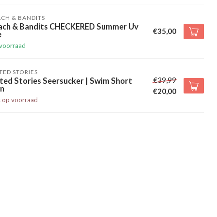
CH & BANDITS
ach & Bandits CHECKERED Summer Uv
€35,00
e
voorraad
TED STORIES
€39,99
ted Stories Seersucker | Swim Short
n
€20,00
t op voorraad