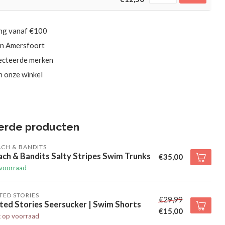
ing vanaf €100
in Amersfoort
ecteerde merken
in onze winkel
erde producten
CH & BANDITS
ch & Bandits Salty Stripes Swim Trunks
€35,00
voorraad
TED STORIES
€29,99
ted Stories Seersucker | Swim Shorts
€15,00
t op voorraad