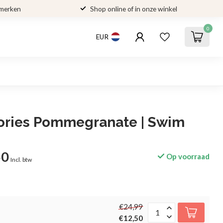
 merken
Shop online of in onze winkel
0
EUR
tories Pommegranate | Swim
50
Op voorraad
Incl. btw
€24,99
€12,50