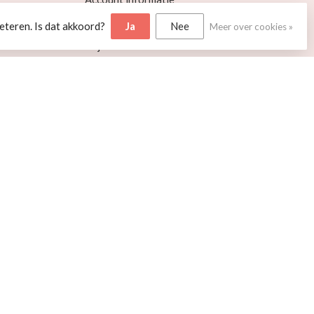
Mijn bestellingen
eteren. Is dat akkoord?
Ja
Nee
Meer over cookies »
Mijn tickets
Mijn verlanglijst
Vergelijk
Alle producten