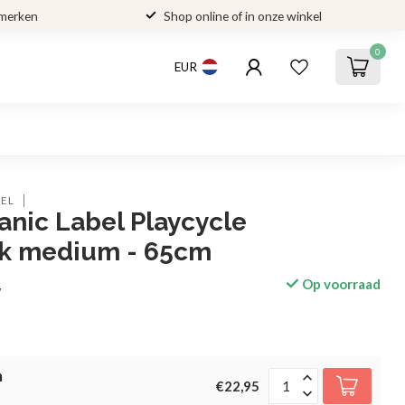
 merken
Shop online of in onze winkel
0
EUR
BEL
tanic Label Playcycle
k medium - 65cm
Op voorraad
w
n
€22,95