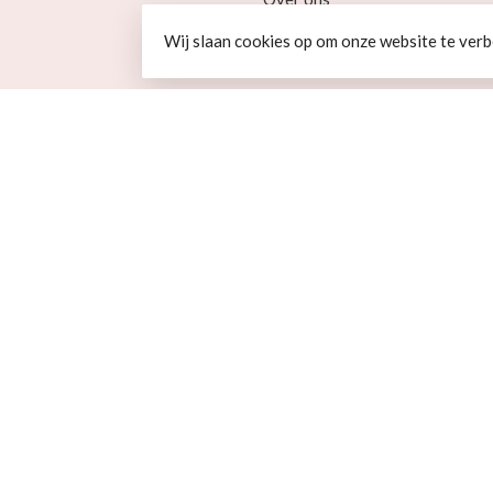
Algemene voorwaarden
Wij slaan cookies op om onze website te verb
Disclaimer
& Home
Privacy Policy
Betaalmethoden
Verzenden & retourneren
Loyalty
© Copyright 2026 Beer en Schaap