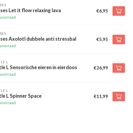
SES
es Let it flow relaxing lava
€6,95
voorraad
SES
es Axolotl dubbele anti stressbal
€5,95
voorraad
TLE L
tle L Sensorische eieren in eierdoos
€26,99
voorraad
TLE L
tle L Spinner Space
€11,99
voorraad