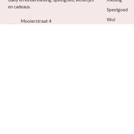
en cadeaus.
Speelgoed
Wol
Mooierstraat 4
3811EB Amersfoort
Verzorging 
the Netherlands
Barnsteen
Seizoenstafel
033 785 5446
info@beerenschaap.nl