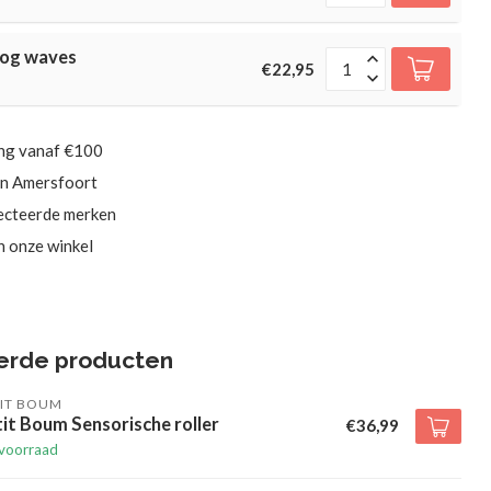
oog waves
€22,95
ing vanaf €100
in Amersfoort
ecteerde merken
in onze winkel
erde producten
TIT BOUM
it Boum Sensorische roller
€36,99
voorraad