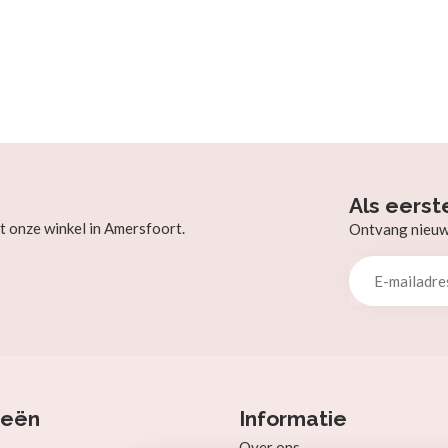
Als eerst
t onze winkel in Amersfoort.
Ontvang nieuw b
ieën
Informatie
Over ons