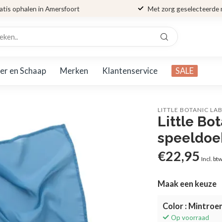
atis ophalen in Amersfoort
Met zorg geselecteerde
er en Schaap
Merken
Klantenservice
SALE
LITTLE BOTANIC LA
Little Bo
speeldoe
€22,95
Incl. bt
Maak een keuze
Color : Mintroe
Op voorraad