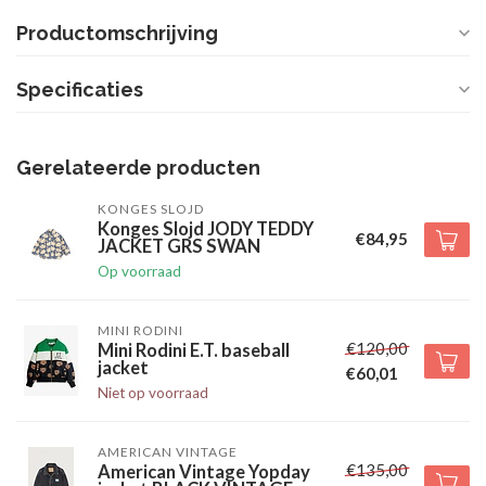
Productomschrijving
Specificaties
Gerelateerde producten
KONGES SLOJD
Konges Slojd JODY TEDDY
€84,95
JACKET GRS SWAN
Op voorraad
MINI RODINI
€120,00
Mini Rodini E.T. baseball
jacket
€60,01
Niet op voorraad
AMERICAN VINTAGE
€135,00
American Vintage Yopday