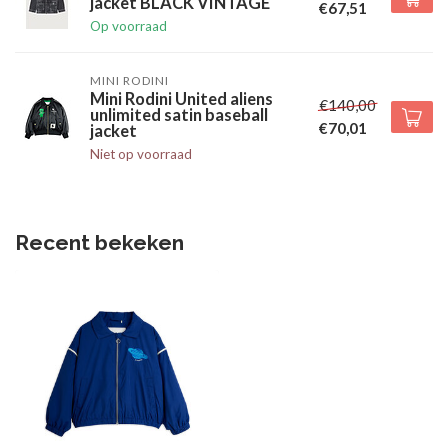
jacket BLACK VINTAGE
€67,51
Op voorraad
MINI RODINI
Mini Rodini United aliens
€140,00
unlimited satin baseball
€70,01
jacket
Niet op voorraad
Recent bekeken