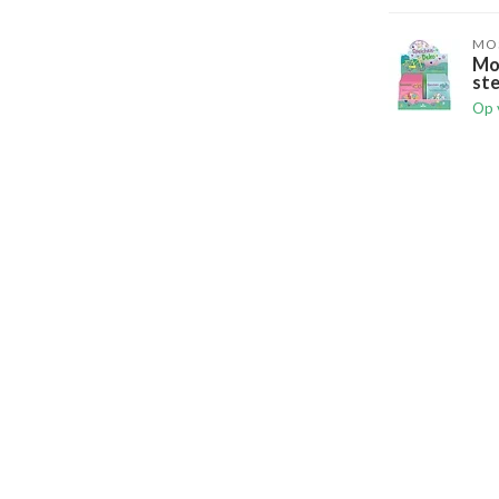
MO
Mo
ste
Op 