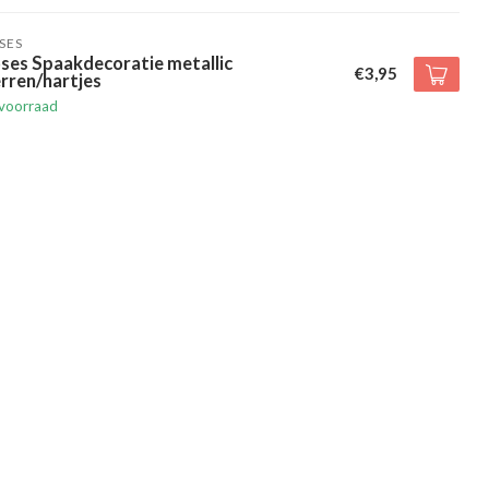
SES
ses Spaakdecoratie metallic
€3,95
rren/hartjes
voorraad