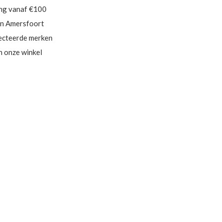
ing vanaf €100
in Amersfoort
ecteerde merken
in onze winkel