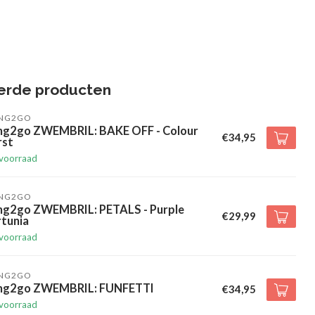
erde producten
ING2GO
ing2go ZWEMBRIL: BAKE OFF - Colour
€34,95
rst
voorraad
ING2GO
ing2go ZWEMBRIL: PETALS - Purple
€29,99
rtunia
voorraad
ING2GO
ing2go ZWEMBRIL: FUNFETTI
€34,95
voorraad