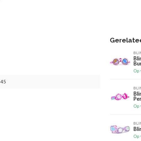
Gerelate
BL
Bl
Bu
Op 
745
BL
Bl
Pe
Op 
BL
Bl
Op 