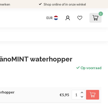
 merken
Shop online of in onze winkel
0
EUR
änoMINT waterhopper
Op voorraad
erhopper
€5,95