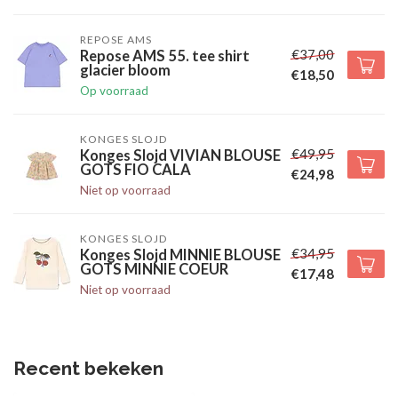
REPOSE AMS
€37,00
Repose AMS 55. tee shirt
glacier bloom
€18,50
Op voorraad
KONGES SLOJD
€49,95
Konges Slojd VIVIAN BLOUSE
GOTS FIO CALA
€24,98
Niet op voorraad
KONGES SLOJD
€34,95
Konges Slojd MINNIE BLOUSE
GOTS MINNIE COEUR
€17,48
Niet op voorraad
Recent bekeken