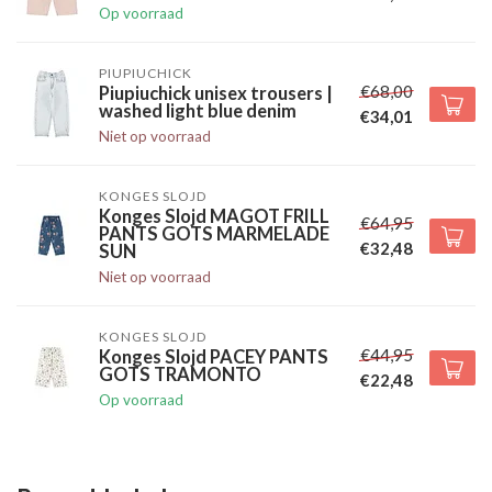
Op voorraad
PIUPIUCHICK
€68,00
Piupiuchick unisex trousers |
washed light blue denim
€34,01
Niet op voorraad
KONGES SLOJD
Konges Slojd MAGOT FRILL
€64,95
PANTS GOTS MARMELADE
€32,48
SUN
Niet op voorraad
KONGES SLOJD
€44,95
Konges Slojd PACEY PANTS
GOTS TRAMONTO
€22,48
Op voorraad