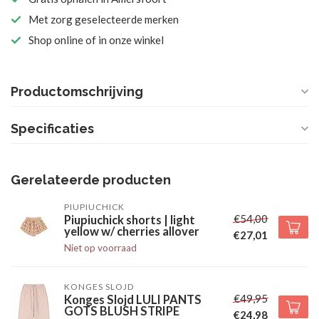
Met zorg geselecteerde merken
Shop online of in onze winkel
Productomschrijving
Specificaties
Gerelateerde producten
PIUPIUCHICK
€54,00
Piupiuchick shorts | light
yellow w/ cherries allover
€27,01
Niet op voorraad
KONGES SLOJD
€49,95
Konges Slojd LULI PANTS
GOTS BLUSH STRIPE
€24,98