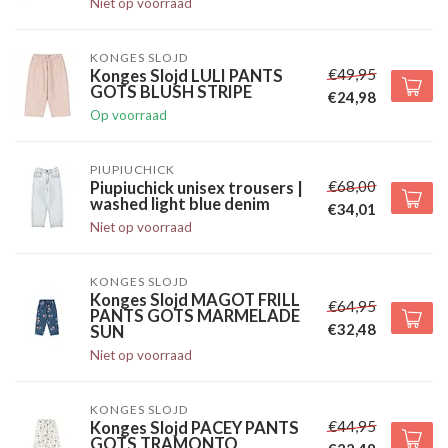
Niet op voorraad
KONGES SLOJD
€49,95
Konges Slojd LULI PANTS
GOTS BLUSH STRIPE
€24,98
Op voorraad
PIUPIUCHICK
€68,00
Piupiuchick unisex trousers |
washed light blue denim
€34,01
Niet op voorraad
KONGES SLOJD
Konges Slojd MAGOT FRILL
€64,95
PANTS GOTS MARMELADE
€32,48
SUN
Niet op voorraad
KONGES SLOJD
€44,95
Konges Slojd PACEY PANTS
GOTS TRAMONTO