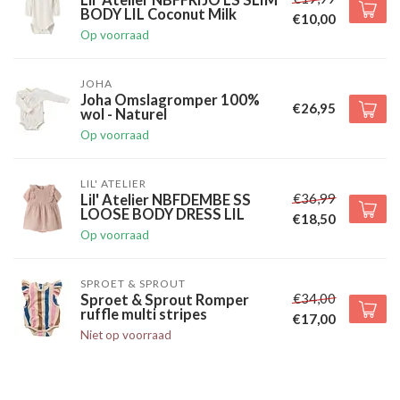
Lil' Atelier NBFFRIJO LS SLIM
BODY LIL Coconut Milk
€10,00
Op voorraad
JOHA
Joha Omslagromper 100%
€26,95
wol - Naturel
Op voorraad
LIL' ATELIER
€36,99
Lil' Atelier NBFDEMBE SS
LOOSE BODY DRESS LIL
€18,50
Op voorraad
SPROET & SPROUT
€34,00
Sproet & Sprout Romper
ruffle multi stripes
€17,00
Niet op voorraad