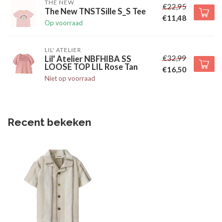
THE NEW
€22,95
The New TNSTSille S_S Tee
€11,48
Op voorraad
LIL' ATELIER
€32,99
Lil' Atelier NBFHIBA SS
LOOSE TOP LIL Rose Tan
€16,50
Niet op voorraad
Recent bekeken