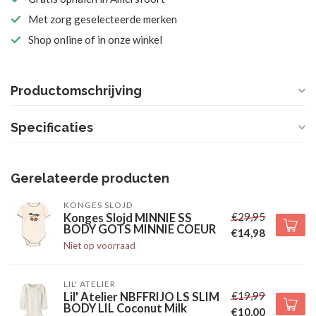
Met zorg geselecteerde merken
Shop online of in onze winkel
Productomschrijving
Specificaties
Gerelateerde producten
KONGES SLOJD
€29,95
Konges Slojd MINNIE SS
BODY GOTS MINNIE COEUR
€14,98
Niet op voorraad
LIL' ATELIER
€19,99
Lil' Atelier NBFFRIJO LS SLIM
BODY LIL Coconut Milk
€10,00