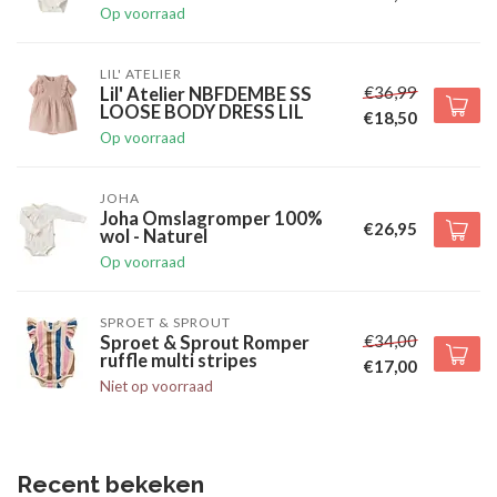
Op voorraad
LIL' ATELIER
€36,99
Lil' Atelier NBFDEMBE SS
LOOSE BODY DRESS LIL
€18,50
Op voorraad
JOHA
Joha Omslagromper 100%
€26,95
wol - Naturel
Op voorraad
SPROET & SPROUT
€34,00
Sproet & Sprout Romper
ruffle multi stripes
€17,00
Niet op voorraad
Recent bekeken