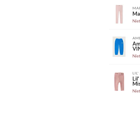
MA
Ma
Nie
AM
Am
VI
Nie
LIL
Li
Mi
Nie