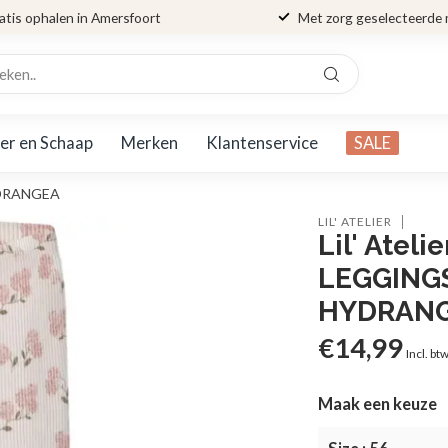
atis ophalen in Amersfoort
Met zorg geselecteerde
er en Schaap
Merken
Klantenservice
SALE
YDRANGEA
LIL' ATELIER
Lil' Atel
LEGGINGS
HYDRAN
€14,99
Incl. bt
Maak een keuze