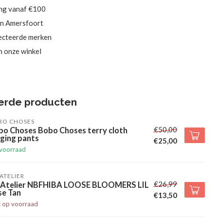
ing vanaf €100
in Amersfoort
ecteerde merken
in onze winkel
erde producten
BO CHOSES
€50,00
bo Choses Bobo Choses terry cloth
ging pants
€25,00
voorraad
' ATELIER
€26,99
l' Atelier NBFHIBA LOOSE BLOOMERS LIL
se Tan
€13,50
t op voorraad