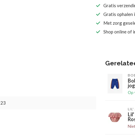
Gratis verzend
Gratis ophalen 
Met zorg gesel
Shop online of 
Gerelate
BO
Bo
jog
Op 
823
LIL
Li
Ro
Nie