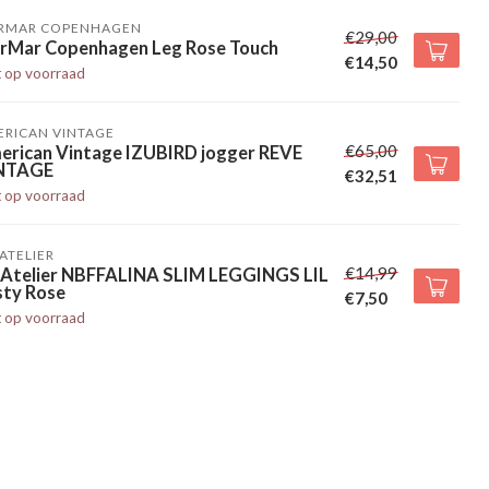
RMAR COPENHAGEN
€29,00
rMar Copenhagen Leg Rose Touch
€14,50
t op voorraad
ERICAN VINTAGE
€65,00
erican Vintage IZUBIRD jogger REVE
NTAGE
€32,51
t op voorraad
' ATELIER
€14,99
l' Atelier NBFFALINA SLIM LEGGINGS LIL
sty Rose
€7,50
t op voorraad