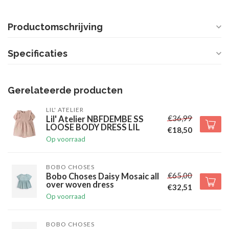
Productomschrijving
Specificaties
Gerelateerde producten
LIL' ATELIER
€36,99
Lil' Atelier NBFDEMBE SS
LOOSE BODY DRESS LIL
€18,50
Op voorraad
BOBO CHOSES
€65,00
Bobo Choses Daisy Mosaic all
over woven dress
€32,51
Op voorraad
BOBO CHOSES