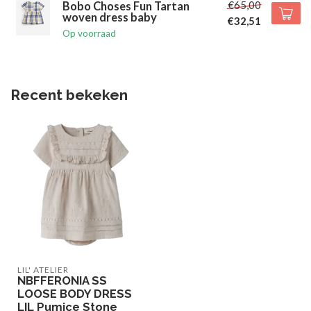
€65,00
Bobo Choses Fun Tartan
woven dress baby
€32,51
Op voorraad
Recent bekeken
LIL' ATELIER
NBFFERONIA SS
LOOSE BODY DRESS
LIL Pumice Stone