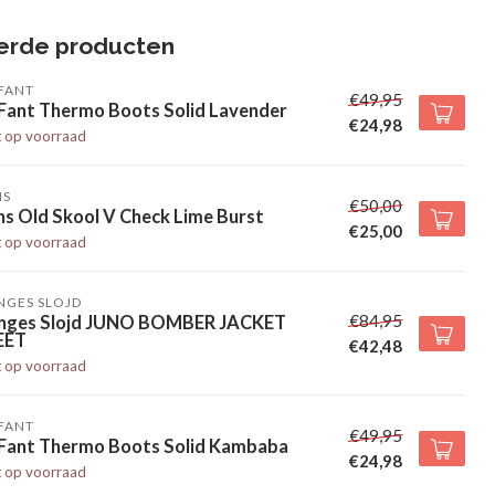
erde producten
FANT
€49,95
 Fant Thermo Boots Solid Lavender
€24,98
t op voorraad
NS
€50,00
s Old Skool V Check Lime Burst
€25,00
t op voorraad
NGES SLOJD
€84,95
nges Slojd JUNO BOMBER JACKET
EET
€42,48
t op voorraad
FANT
€49,95
 Fant Thermo Boots Solid Kambaba
€24,98
t op voorraad