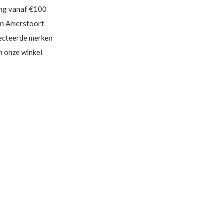
ing vanaf €100
in Amersfoort
ecteerde merken
in onze winkel