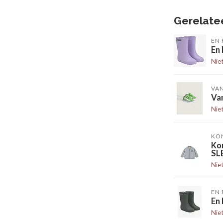
Gerelate
EN 
En
Nie
VA
Van
Nie
KO
Ko
SL
Nie
EN 
En
Nie