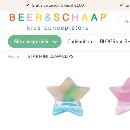
Gratis verzending vanaf €100
Gr
Cadeaubon
BLOGS van Be
Alle categorieën
Home
/
STAR MINI CLAW CLIPS