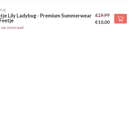
TJE
€19,99
etje Lily Ladybug - Premium Summerwear
Feetje
€10,00
t op voorraad