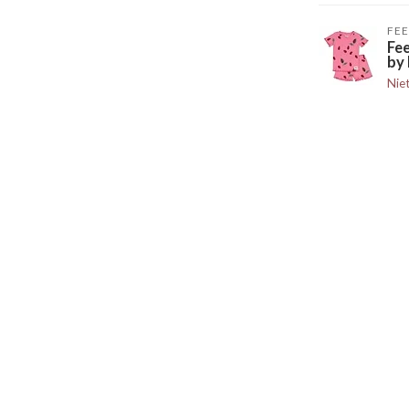
FEE
Fe
by 
Nie