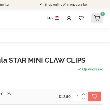
 merken
Shop online of in onze winkel
0
EUR
ula STAR MINI CLAW CLIPS
Op voorraad
w
 CLIPS
€12,50