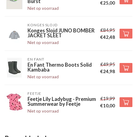
Burst
€25,00
Niet op voorraad
KONGES SLOJD
€84,95
Konges Slojd JUNO BOMBER
JACKET SLEET
€42,48
Niet op voorraad
EN FANT
€49,95
En Fant Thermo Boots Solid
Kambaba
€24,98
Niet op voorraad
FEETJE
€19,99
Feetje Lily Ladybug - Premium
Summerwear by Feetje
€10,00
Niet op voorraad