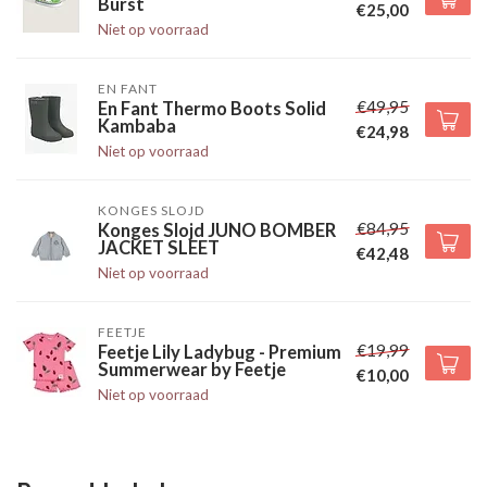
Burst
€25,00
Niet op voorraad
EN FANT
€49,95
En Fant Thermo Boots Solid
Kambaba
€24,98
Niet op voorraad
KONGES SLOJD
€84,95
Konges Slojd JUNO BOMBER
JACKET SLEET
€42,48
Niet op voorraad
FEETJE
€19,99
Feetje Lily Ladybug - Premium
Summerwear by Feetje
€10,00
Niet op voorraad