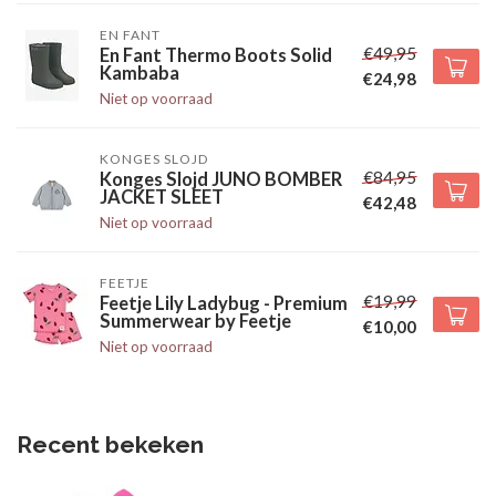
EN FANT
€49,95
En Fant Thermo Boots Solid
Kambaba
€24,98
Niet op voorraad
KONGES SLOJD
€84,95
Konges Slojd JUNO BOMBER
JACKET SLEET
€42,48
Niet op voorraad
FEETJE
€19,99
Feetje Lily Ladybug - Premium
Summerwear by Feetje
€10,00
Niet op voorraad
Recent bekeken