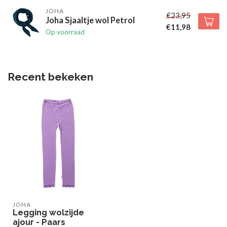
JOHA
€23,95
Joha Sjaaltje wol Petrol
€11,98
Op voorraad
Recent bekeken
JOHA
Legging wolzijde
ajour - Paars