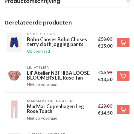
Productomschrijving
Gerelateerde producten
BOBO CHOSES
€50,00
Bobo Choses Bobo Choses
terry cloth jogging pants
€25,00
Op voorraad
LIL' ATELIER
€26,99
Lil' Atelier NBFHIBA LOOSE
BLOOMERS LIL Rose Tan
€13,50
Niet op voorraad
MARMAR COPENHAGEN
€29,00
MarMar Copenhagen Leg
Rose Touch
€14,50
Niet op voorraad