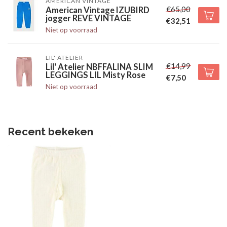
AMERICAN VINTAGE
€65,00
American Vintage IZUBIRD
jogger REVE VINTAGE
€32,51
Niet op voorraad
LIL' ATELIER
€14,99
Lil' Atelier NBFFALINA SLIM
LEGGINGS LIL Misty Rose
€7,50
Niet op voorraad
Recent bekeken