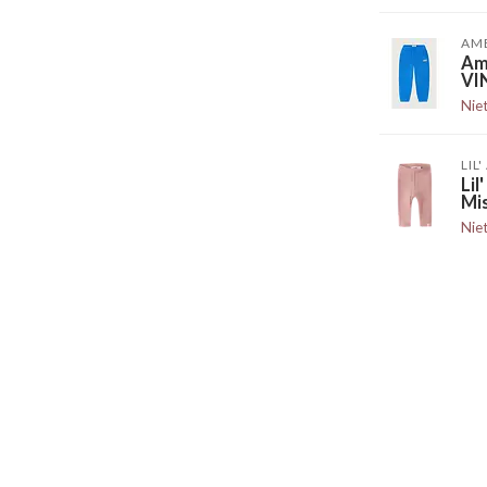
AM
Am
VI
Nie
LIL
Li
Mi
Nie