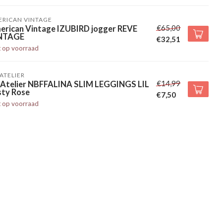
ERICAN VINTAGE
€65,00
erican Vintage IZUBIRD jogger REVE
NTAGE
€32,51
t op voorraad
' ATELIER
€14,99
l' Atelier NBFFALINA SLIM LEGGINGS LIL
sty Rose
€7,50
t op voorraad