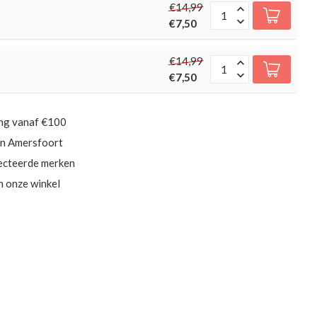
€14,99
€7,50
€14,99
€7,50
ing vanaf €100
in Amersfoort
ecteerde merken
in onze winkel