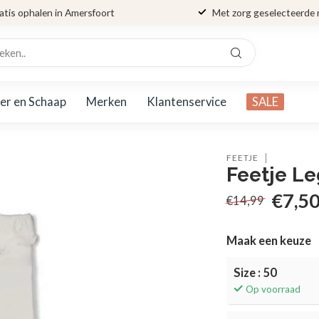
atis ophalen in Amersfoort
Met zorg geselecteerde
er en Schaap
Merken
Klantenservice
SALE
FEETJE
Feetje Le
€7,5
€14,99
Maak een keuze
Size : 50
Op voorraad