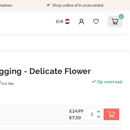
 merken
Shop online of in onze winkel
0
EUR
gging - Delicate Flower
0
Op voorraad
Incl. btw
€14,99
€7,50