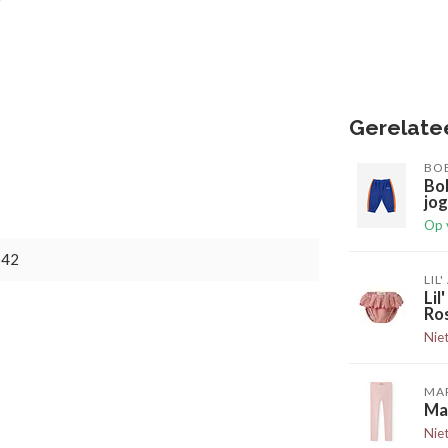
Gerelate
BO
Bo
jog
Op 
642
LIL
Li
Ro
Nie
MA
Ma
Nie