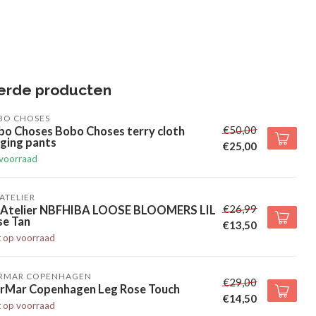
erde producten
BO CHOSES
€50,00
bo Choses Bobo Choses terry cloth
ging pants
€25,00
voorraad
' ATELIER
€26,99
l' Atelier NBFHIBA LOOSE BLOOMERS LIL
se Tan
€13,50
t op voorraad
RMAR COPENHAGEN
€29,00
rMar Copenhagen Leg Rose Touch
€14,50
t op voorraad