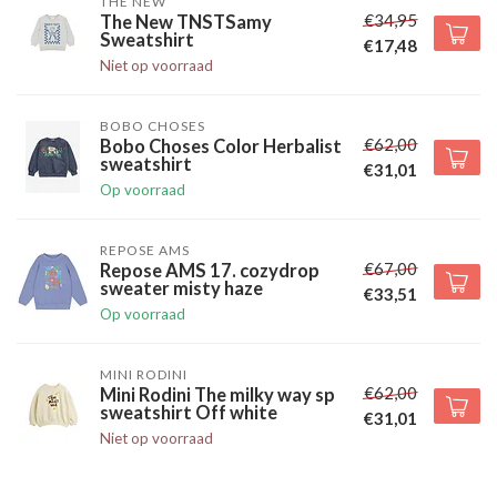
THE NEW
€34,95
The New TNSTSamy
Sweatshirt
€17,48
Niet op voorraad
BOBO CHOSES
€62,00
Bobo Choses Color Herbalist
sweatshirt
€31,01
Op voorraad
REPOSE AMS
€67,00
Repose AMS 17. cozydrop
sweater misty haze
€33,51
Op voorraad
MINI RODINI
€62,00
Mini Rodini The milky way sp
sweatshirt Off white
€31,01
Niet op voorraad