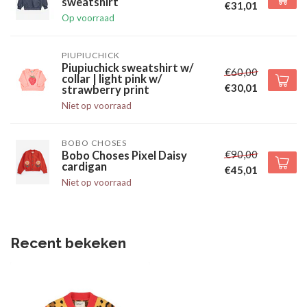
sweatshirt
€31,01
Op voorraad
PIUPIUCHICK
Piupiuchick sweatshirt w/
€60,00
collar | light pink w/
€30,01
strawberry print
Niet op voorraad
BOBO CHOSES
€90,00
Bobo Choses Pixel Daisy
cardigan
€45,01
Niet op voorraad
Recent bekeken