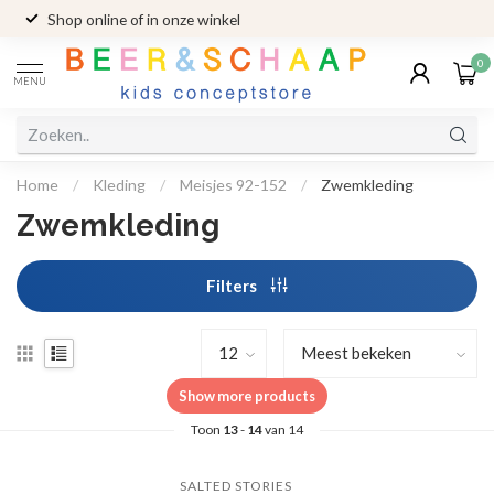
Shop online of in onze winkel
0
MENU
Home
/
Kleding
/
Meisjes 92-152
/
Zwemkleding
Zwemkleding
Filters
Show more products
Toon
13
-
14
van 14
SALTED STORIES