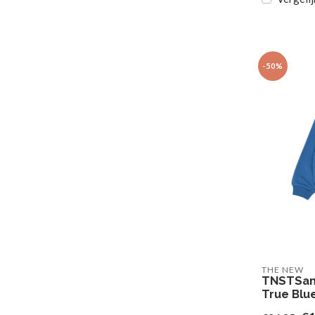
-50%
THE NEW
TNSTSam
True Blu