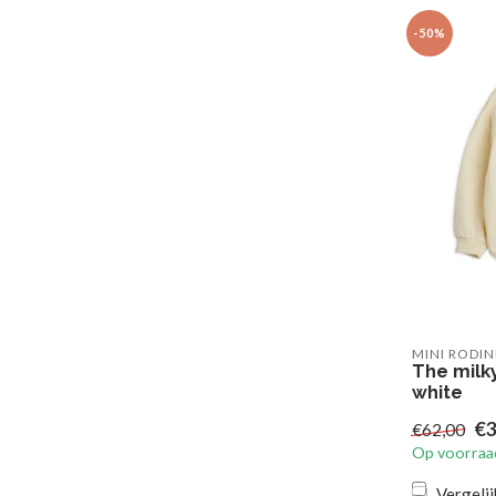
-50%
MINI RODIN
The milky
white
€3
€62,00
Op voorraa
Vergelij