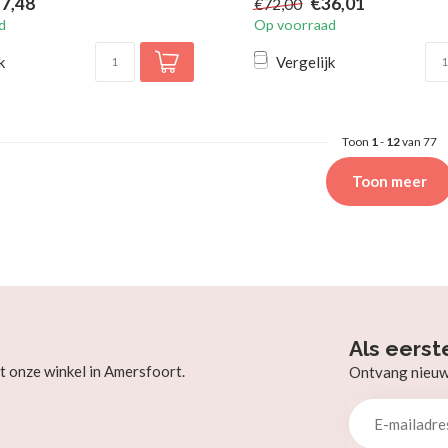
7,48
€36,01
€72,00
d
Op voorraad
k
Vergelijk
Toon
1
-
12
van 77
Toon meer
Als eerst
t onze winkel in Amersfoort.
Ontvang nieuw b