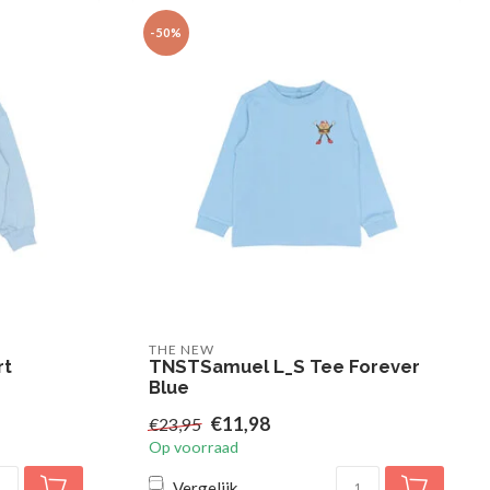
-50%
THE NEW
rt
TNSTSamuel L_S Tee Forever
Blue
€11,98
€23,95
Op voorraad
Vergelijk