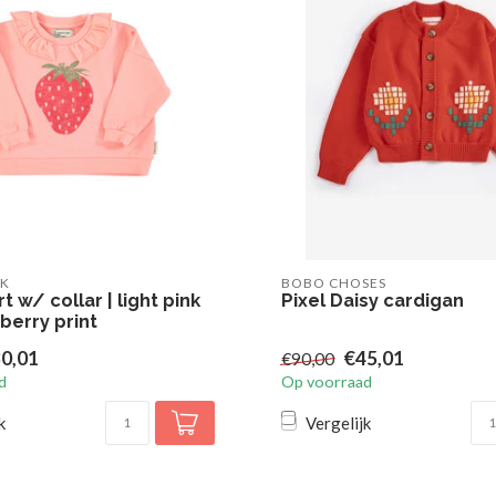
CK
BOBO CHOSES
t w/ collar | light pink
Pixel Daisy cardigan
berry print
0,01
€45,01
€90,00
d
Op voorraad
k
Vergelijk