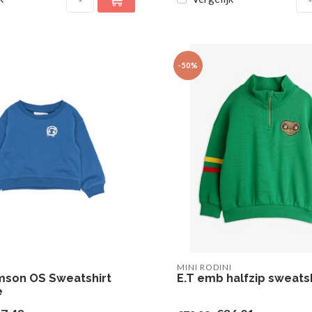
-50%
MINI RODINI
son OS Sweatshirt
E.T emb halfzip sweatsh
e