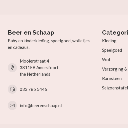
Beer en Schaap
Categor
Baby en kinderkleding, speelgoed, wolletjes
Kleding
en cadeaus.
Speelgoed
Wol
Mooierstraat 4
3811EB Amersfoort
Verzorging 
the Netherlands
Barnsteen
Seizoenstafel
033 785 5446
info@beerenschaap.nl