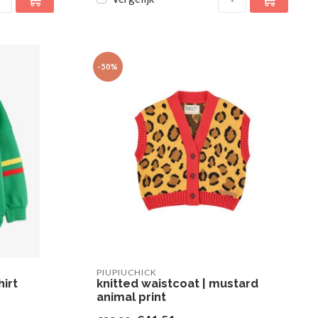
-50%
PIUPIUCHICK
irt
knitted waistcoat | mustard
animal print