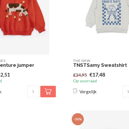
SES
THE NEW
enture jumper
TNSTSamy Sweatshirt
2,51
€17,48
€34,95
d
Op voorraad
k
Vergelijk
-50%