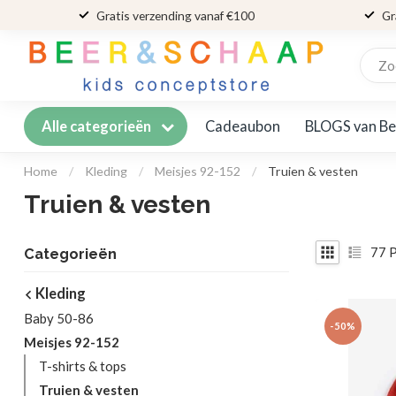
Gratis verzending vanaf €100
Gr
Cadeaubon
BLOGS van Be
Alle categorieën
Home
/
Kleding
/
Meisjes 92-152
/
Truien & vesten
Truien & vesten
77
P
Categorieën
Kleding
Baby 50-86
-50%
Meisjes 92-152
T-shirts & tops
Truien & vesten