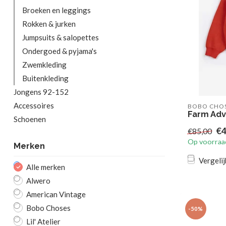
Broeken en leggings
Rokken & jurken
Jumpsuits & salopettes
Ondergoed & pyjama's
Zwemkleding
Buitenkleding
Jongens 92-152
Accessoires
BOBO CHO
Farm Adv
Schoenen
€4
€85,00
Op voorraa
Merken
Vergelij
Alle merken
Alwero
American Vintage
Bobo Choses
-50%
Lil' Atelier