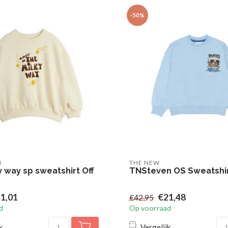
-50%
I
THE NEW
 way sp sweatshirt Off
TNSteven OS Sweatshi
1,01
€21,48
€42,95
d
Op voorraad
k
Vergelijk