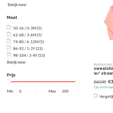
Bekijk meer
Maat
50-56 / 0-3M
(5)
62-68 / 3-6M
(5)
74-80 / 6-12M
(5)
86-92 / 1-2Y
(23)
98-104 / 3-4Y
(53)
Bekijk meer
PIUPIUCHI
sweatshir
w/ straw
Prijs
€3
€60,00
Op voorraa
Min
Max
Vergelij