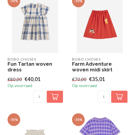
-50%
-50%
BOBO CHOSES
BOBO CHOSES
Fun Tartan woven
Farm Adventure
dress
woven midi skirt
€40,01
€35,01
€80,00
€70,00
Op voorraad
Op voorraad
-50%
-50%