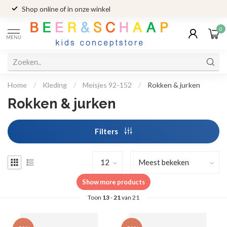
Shop online of in onze winkel
0
MENU
Home
/
Kleding
/
Meisjes 92-152
/
Rokken & jurken
Rokken & jurken
Filters
Show more products
Toon
13
-
21
van 21