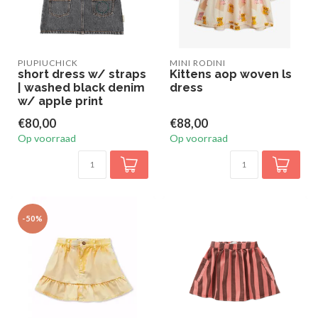
PIUPIUCHICK
MINI RODINI
short dress w/ straps
Kittens aop woven ls
| washed black denim
dress
w/ apple print
€80,00
€88,00
Op voorraad
Op voorraad
-50%